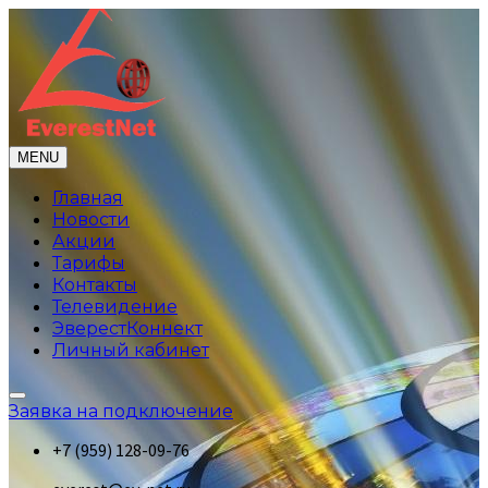
MENU
Главная
Новости
Акции
Тарифы
Контакты
Телевидение
ЭверестКоннект
Личный кабинет
Заявка на подключение
+7 (959) 128-09-76