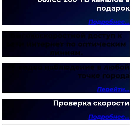
подарок
Подробнее…
Высокоскоростной доступ к
сети интернет по оптическим
линиям.
IP видео наблюдение в любой
точке города
Перейти…
Проверка скорости
Подробнее…