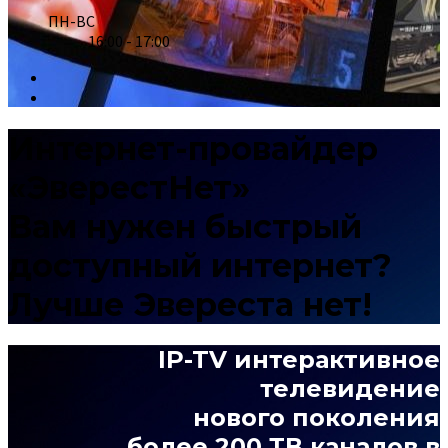
ПН-ВС
16:00 - 17:00
Интернет-провайдер
«ЭверестНет»
Вам нужен быстрый
доступный интернет?
Лучше Эвереста нет!
IP-TV интерактивное
телевидение
нового поколения
более 200 ТВ каналов в