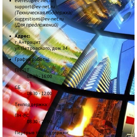
everest@ev-net.ru
support@ev-net.ru
(Техническая поддержка)
suggestions@ev-net.ru
(Для предложений)
Адрес:
г. Антрацит
ул. Петровского, дом. 34
График работы:
ПН-ПТ
08:30 - 16:00
СБ
08:30 - 12:00
Техподдержка:
ПН-ВС
08:30 - 20:00
Перерыв техподдержки: